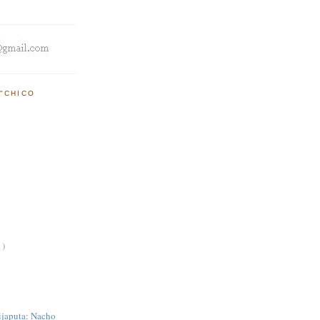
"CHICO
1)
hijaputa: Nacho