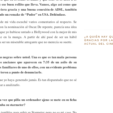
y ese buen rollito que lleva. Vamos, algo así como que
tuviera gracia y una buena conexión de ADSL, también
ando un remake de “Pudor” en USA. Defiéndase.
de mi vida escuché varios comentarios al respecto. Se
on la nominación al Oscar. De repente, parecía una idea
 que yo hubiese untado a Hollywood con la mejor de mis
te en la manga. A partir de ahí pasé de ser un hábil
¿A QUIÉN HAY Q
GRACIAS POR LA
ser un miserable arrogante que no merecía su suerte.
ACTUAL DEL CI
s negras sobre usted. Una es que es tan mala persona
os ancianos que aparecen en 7:35 de un asilo de su
s familiares de uno de ellos, con un evidente problema
vieron a punto de denunciarle.
ue yo haya generado jamás. Es tan disparatado que no sé
r a analizarlo.
a vez que pilla un ordenador ajeno se mete en su ficha
suba su starmeter?
 terribles para subir su Starmeter, pero no es mi caso. No