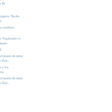
 II)
hijaputa: Nacho
I)
e cotilleos
.
o Vigalondo vs.
amano
I
 el punto de mira:
 Zori...
s y los
tas
 el punto de mira:
 Zori...
I