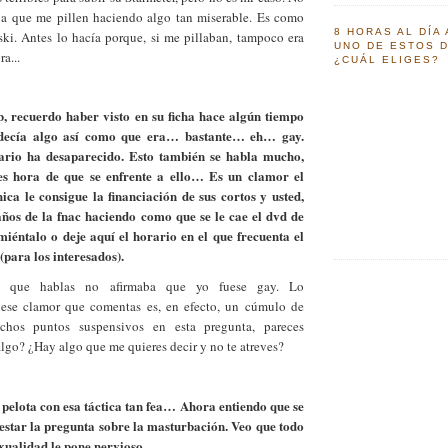
a que me pillen haciendo algo tan miserable. Es como
8 HORAS AL DÍA
ski. Antes lo hacía porque, si me pillaban, tampoco era
UNO DE ESTOS D
a...
¿CUÁL ELIGES?
, recuerdo haber visto en su ficha hace algún tiempo
ecía algo así como que era… bastante… eh… gay.
rio ha desaparecido. Esto también se habla mucho,
s hora de que se enfrente a ello… Es un clamor el
ica le consigue la financiación de sus cortos y usted,
años de la fnac haciendo como que se le cae el dvd de
miéntalo o deje aquí el horario en el que frecuenta el
(para los interesados).
 que hablas no afirmaba que yo fuese gay. Lo
e clamor que comentas es, en efecto, un cúmulo de
chos puntos suspensivos en esta pregunta, pareces
lgo? ¿Hay algo que me quieres decir y no te atreves?
pelota con esa táctica tan fea… Ahora entiendo que se
estar la pregunta sobre la masturbación. Veo que todo
sexualidad le pone nervioso…