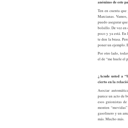
anónimo de este pa
Ten en cuenta que y
Marcianas. Vamos,
puedo asegurar que 
bolsillo. De vez en
poco y ya está. En l
te den la brasa. Per
poner un ejemplo. E
Por otro lado, toda
el de “me huele el p
¿Acude usted a “
cierto en la relac
Asociar automátic
parece un acto de bu
esos guionistas de
monten “movidas” 
gasolinero y un ama 
más. Mucho más.