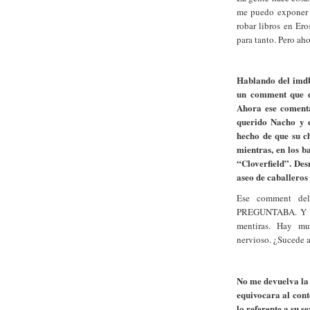
me puedo exponer 
robar libros en Ero
para tanto. Pero ahor
Hablando del imdb
un comment que d
Ahora ese comenta
querido Nacho y e
hecho de que su ch
mientras, en los b
“Cloverfield”. Des
aseo de caballeros 
Ese comment del
PREGUNTABA. Y es
mentiras. Hay mu
nervioso. ¿Sucede a
No me devuelva la 
equivocara al cont
lo referente a su 