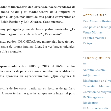
adre es funcionario de Correos de noche, vendedor de
 mano de día y mi madre señora de la limpieza. Si
WEBS ÍNTIMAS
por el origen más humilde esto podría convertirse en
Paco Cavero - Ilustra
e Belén Esteban y Loli Alvárez. Continuemos…
Con pelos en la leng
 muy peliaguda y me da hasta pudor hacérsela. ¿Es
Venga Monjas
 Dios… ejem… un club de fans? ¿Va en serio?
Tú antes molabas
nte... perdón, DE CHICAS, que montó algo hace tiempo.
Refoyo
asaba de broma interna. Llegué a ver bragas oficiales,
e olía a montaje.
BLOGS QUE LEO
!!!
aproximado entre 2005 y 2007 el 86% de los
Antonio Castelo
ucidos en este país llevaban su nombre en créditos. En
Así (no) se hizo
los aparecía en agradecimientos. ¿Qué cojones le
Blasfemando en el vó
Cementerio Marino
yoría de los casos, participar en lecturas de guión o
Comisión de program
. A veces te dan las gracias aunque no te hagan ni puto
Dr. Strangelove
Día de furia
El Abismo de Refo