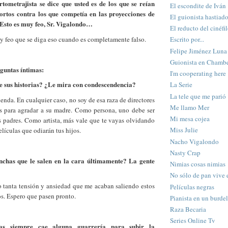
tometrajista se dice que usted es de los que se reían
El escondite de Iván
ortos contra los que competía en las proyecciones de
El guionista hastiad
. Esto es muy feo, Sr. Vigalondo…
El reducto del cinéfi
y feo que se diga eso cuando es completamente falso.
Escrito por...
Felipe Jiménez Luna
Guionista en Chambe
eguntas íntimas:
I'm cooperating here
e sus historias? ¿Le mira con condescendencia?
La Serie
La tele que me parió
ienda. En cualquier caso, no soy de esa raza de directores
Me llamo Mer
s para agradar a su madre. Como persona, uno debe ser
Mi mesa cojea
s padres. Como artista, más vale que te vayas olvidando
Miss Julie
películas que odiarán tus hijos.
Nacho Vigalondo
Nasty Crap
chas que le salen en la cara últimamente? La gente
Nimias cosas nimias
No sólo de pan vive 
o tanta tensión y ansiedad que me acaban saliendo estos
Películas negras
s. Espero que pasen pronto.
Pianista en un burdel
Raza Becaria
Series Online Tv
tas siempre cae alguna guarrería para subir la