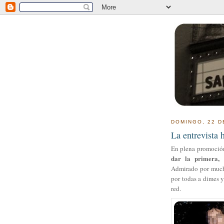
DOMINGO, 22 D
La entrevista 
En plena promoció
dar la primera, 
Admirado por mucho
por todas a dimes y
red.