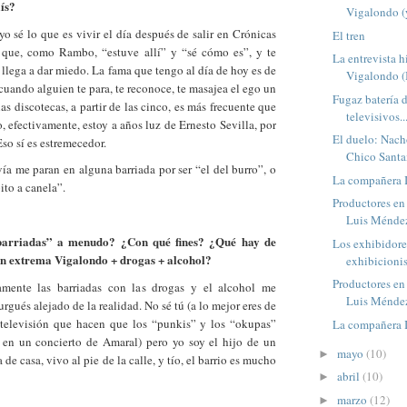
ís?
Vigalondo (y
o sé lo que es vivir el día después de salir en Crónicas
El tren
 que, como Rambo, “estuve allí” y “sé cómo es”, y te
La entrevista 
llega a dar miedo. La fama que tengo al día de hoy es de
Vigalondo (
 cuando alguien te para, te reconoce, te masajea el ego un
Fugaz batería d
as discotecas, a partir de las cinco, es más frecuente que
televisivos..
o, efectivamente, estoy a años luz de Ernesto Sevilla, por
El duelo: Nach
so sí es estremecedor.
Chico Sant
vía me paran en alguna barriada por ser “el del burro”, o
La compañera I
ito a canela”.
Productores en
Luis Méndez
barriadas” a menudo? ¿Con qué fines? ¿Qué hay de
Los exhibidore
ión extrema Vigalondo + drogas + alcohol?
exhibicionis
Productores en
amente las barriadas con las drogas y el alcohol me
Luis Méndez
rgués alejado de la realidad. No sé tú (a lo mejor eres de
 televisión que hacen que los “punkis” y los “okupas”
La compañera 
en un concierto de Amaral) pero yo soy el hijo de un
mayo
(10)
►
de casa, vivo al pie de la calle, y tío, el barrio es mucho
abril
(10)
►
marzo
(12)
►