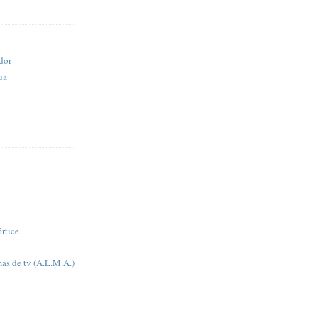
dor
ua
rtice
as de tv (A.L.M.A.)