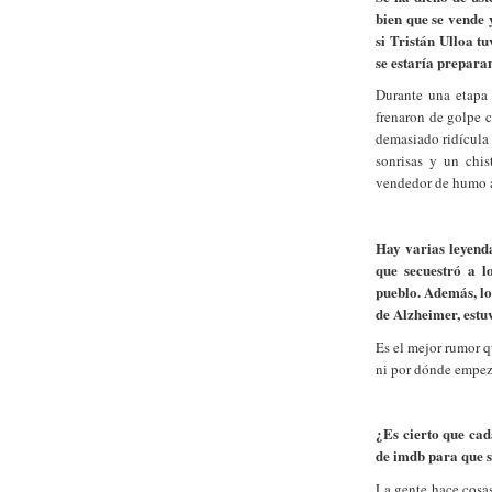
bien que se vende 
si Tristán Ulloa 
se estaría prepar
Durante una etapa 
frenaron de golpe c
demasiado ridícula
sonrisas y un chis
vendedor de humo a 
Hay varias leyenda
que secuestró a l
pueblo. Además, lo
de Alzheimer, estu
Es el mejor rumor q
ni por dónde empeza
¿Es cierto que cad
de imdb para que 
La gente hace cosas