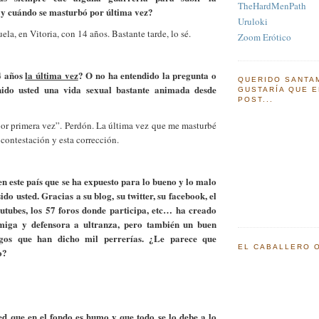
TheHardMenPath
 y cuándo se masturbó por última vez?
Uruloki
ela, en Vitoria, con 14 años. Bastante tarde, lo sé.
Zoom Erótico
4 años
la última vez
? O no ha entendido la pregunta o
QUERIDO SANTA
ido usted una vida sexual bastante animada desde
GUSTARÍA QUE 
POST...
por primera vez”. Perdón. La última vez que me masturbé
 contestación y esta corrección.
en este país que se ha expuesto para lo bueno y lo malo
sido usted. Gracias a su blog, su twitter, su facebook, el
utubes, los 57 foros donde participa, etc… ha creado
iga y defensora a ultranza, pero también un buen
os que han dicho mil perrerías. ¿Le parece que
EL CABALLERO O
o?
ed que en el fondo es humo y que todo se lo debe a lo