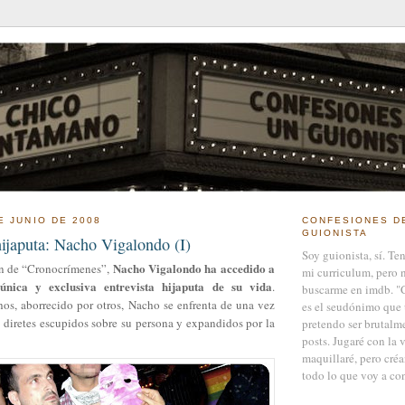
E JUNIO DE 2008
CONFESIONES D
GUIONISTA
hijaputa: Nacho Vigalondo (I)
Soy guionista, sí. Te
Nacho Vigalondo ha accedido a
n de “Cronocrímenes”,
mi curriculum, pero 
única y exclusiva entrevista hijaputa de su vida
.
buscarme en imdb. "
s, aborrecido por otros, Nacho se enfrenta de una vez
es el seudónimo que 
 diretes escupidos sobre su persona y expandidos por la
pretendo ser brutalm
posts. Jugaré con la 
maquillaré, pero créa
todo lo que voy a con