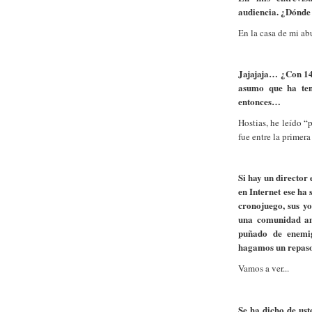
audiencia. ¿Dónde
En la casa de mi abu
Jajajaja… ¿Con 1
asumo que ha ten
entonces…
Hostias, he leído “
fue entre la primera
Si hay un director 
en Internet ese ha 
cronojuego, sus yo
una comunidad am
puñado de enemig
hagamos un repas
Vamos a ver...
Se ha dicho de ust