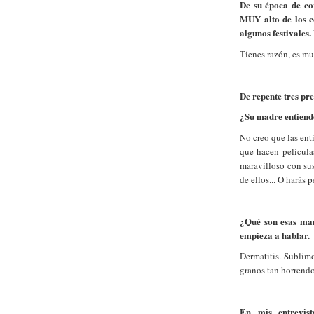
De su época de cor
MUY alto de los c
algunos festivales
Tienes razón, es mu
De repente tres pr
¿Su madre entiend
No creo que las ent
que hacen película
maravilloso con su
de ellos... O harás 
¿Qué son esas man
empieza a hablar.
Dermatitis. Sublim
granos tan horrendo
En mis entrevis