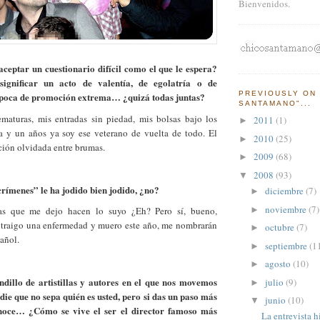
Bienvenidos.
ceptar un cuestionario difícil como el que le espera?
significar un acto de valentía, de egolatría o de
PREVIOUSLY ON 
época de promoción extrema… ¿quizá todas juntas?
SANTAMANO"...
maturas, mis entradas sin piedad, mis bolsas bajo los
2011
(1)
►
nta y un años ya soy ese veterano de vuelta de todo. El
2010
(25)
►
ción olvidada entre brumas.
2009
(68)
►
2008
(93)
▼
ímenes” le ha jodido bien jodido, ¿no?
diciembre
(7)
►
noviembre
(7)
►
as que me dejo hacen lo suyo ¿Eh? Pero sí, bueno,
traigo una enfermedad y muero este año, me nombrarán
octubre
(7)
►
añol.
septiembre
(1
►
agosto
(10)
►
dillo de artistillas y autores en el que nos movemos
julio
(9)
►
die que no sepa quién es usted, pero si das un paso más
junio
(10)
▼
onoce… ¿Cómo se vive el ser el director famoso más
La entrevista 