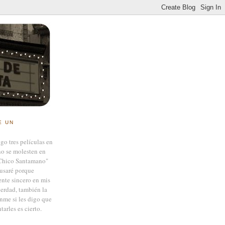
E UN
ngo tres películas en
no se molesten en
Chico Santamano"
usaré porque
ente sincero en mis
verdad, también la
nme si les digo que
tarles es cierto.