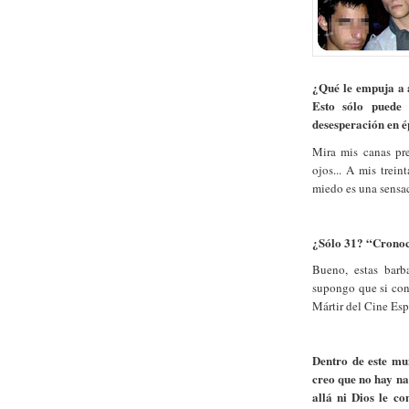
¿Qué le empuja a a
Esto sólo puede 
desesperación en 
Mira mis canas pre
ojos... A mis trei
miedo es una sensa
¿Sólo 31? “Cronocr
Bueno, estas barb
supongo que si con
Mártir del Cine Esp
Dentro de este mun
creo que no hay na
allá ni Dios le c