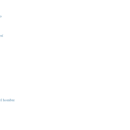
o
lo
rí
el hombre